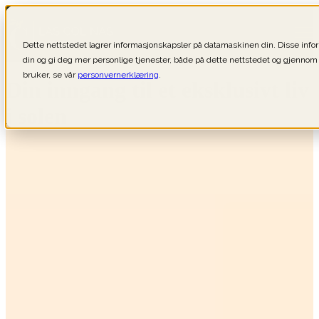
Open main navigation
Dette nettstedet lagrer informasjonskapsler på datamaskinen din. Disse inf
din og gi deg mer personlige tjenester, både på dette nettstedet og gjennom
bruker, se vår
personvernerklæring
.
Din inngang til et eksklusivt liv
i solen